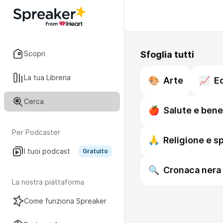
Scopri
Sfoglia tutti
La tua Libreria
🎨
Arte
📈
E
Cerca
🍎
Salute e ben
Per Podcaster
🙏
Religione e sp
I tuoi podcast
Gratuito
🔍
Cronaca nera
La nostra piattaforma
Come funziona Spreaker