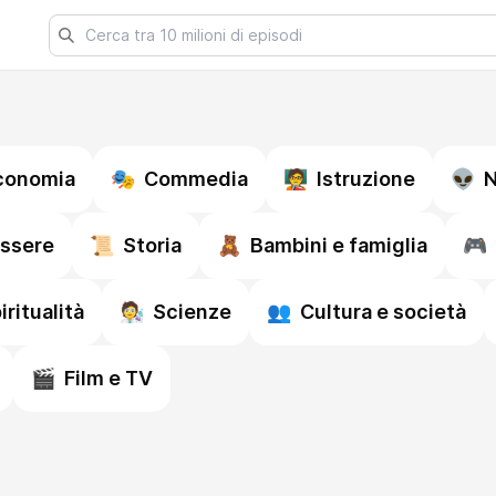
conomia
🎭
Commedia
🧑‍🏫
Istruzione
👽
N
essere
📜
Storia
🧸
Bambini e famiglia
🎮
iritualità
🧑‍🔬
Scienze
👥
Cultura e società
🎬
Film e TV