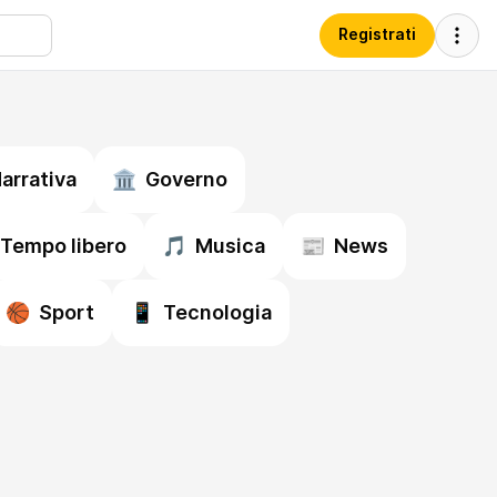
Registrati
arrativa
🏛️
Governo
Tempo libero
🎵
Musica
📰
News
🏀
Sport
📱
Tecnologia